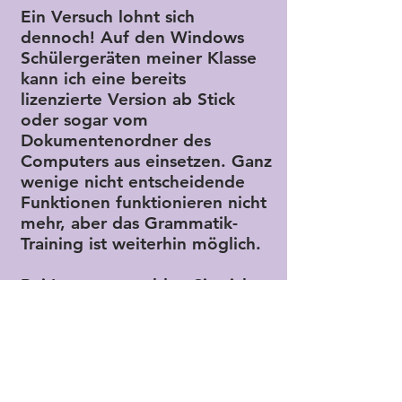
Ein Versuch lohnt sich
dennoch! Auf den Windows
Schülergeräten meiner Klasse
kann ich eine bereits
lizenzierte Version ab Stick
oder sogar vom
Dokumentenordner des
Computers aus einsetzen. Ganz
wenige nicht entscheidende
Funktionen funktionieren nicht
mehr, aber das Grammatik-
Training ist weiterhin möglich.
Bei Interesse melden Sie sich
bitte bei mir und wir können
per Internet einen
Datentransfer einrichten.
Eventuell können auch Sie
Linda-Klick noch weiterhin im